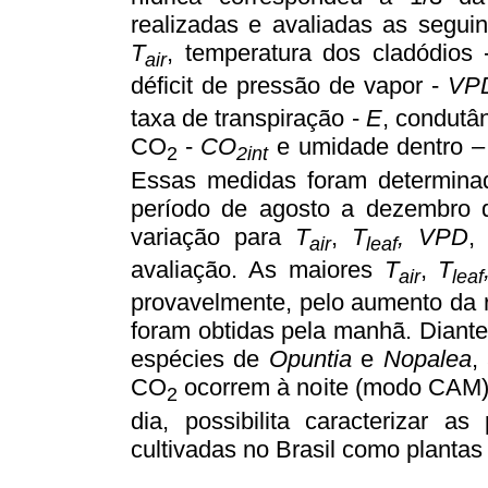
realizadas e avaliadas as segui
T
, temperatura dos cladódios
air
déficit de pressão de vapor -
VP
taxa de transpiração -
E
, condutâ
CO
-
CO
e umidade dentro 
2
2int
Essas medidas foram determina
período de agosto a dezembro 
variação para
T
,
T
,
VPD
air
leaf
avaliação. As maiores
T
,
T
air
leaf
provavelmente, pelo aumento da 
foram obtidas pela manhã. Diante
espécies de
Opuntia
e
Nopalea
,
CO
ocorrem à noite (modo CAM),
2
dia, possibilita caracterizar as
cultivadas no Brasil como plantas 