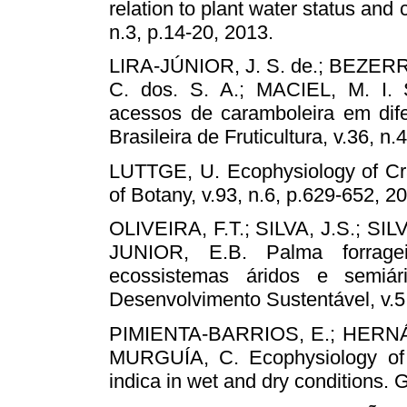
relation to plant water status and 
n.3, p.14-20, 2013.
LIRA-JÚNIOR, J. S. de.; BEZERR
C. dos. S. A.; MACIEL, M. I. 
acessos de caramboleira em dif
Brasileira de Fruticultura, v.36, n
LUTTGE, U. Ecophysiology of Cr
of Botany, v.93, n.6, p.629-652, 2
OLIVEIRA, F.T.; SILVA, J.S.; S
JUNIOR, E.B. Palma forrage
ecossistemas áridos e semiár
Desenvolvimento Sustentável, v.5,
PIMIENTA-BARRIOS, E.; HERNÁ
MURGUÍA, C. Ecophysiology of 
indica in wet and dry conditions. 