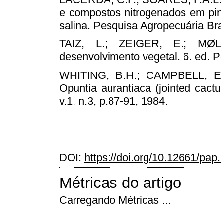
e compostos nitrogenados em pin
salina. Pesquisa Agropecuária Bras
TAIZ, L.; ZEIGER, E.; MØL
desenvolvimento vegetal. 6. ed. P
WHITING, B.H.; CAMPBELL, E.E
Opuntia aurantiaca (jointed cactu
v.1, n.3, p.87-91, 1984.
DOI:
https://doi.org/10.12661/pap
Métricas do artigo
Carregando Métricas ...