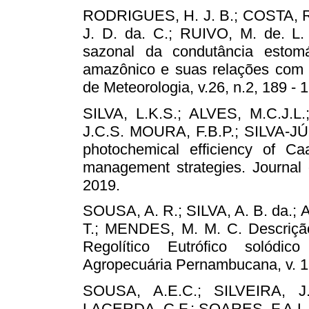
RODRIGUES, H. J. B.; COSTA, R.
J. D. da. C.; RUIVO, M. de. L. 
sazonal da condutância esto
amazônico e suas relações com va
de Meteorologia, v.26, n.2, 189 - 
SILVA, L.K.S.; ALVES, M.C.J.L
J.C.S. MOURA, F.B.P.; SILVA-JÚ
photochemical efficiency of Caa
management strategies. Journal o
2019.
SOUSA, A. R.; SILVA, A. B. da.
T.; MENDES, M. M. C. Descrição
Regolítico Eutrófico solódi
Agropecuária Pernambucana, v. 16
SOUSA, A.E.C.; SILVEIRA, J
LACERDA, C.F.; SOARES, F.A.L. 