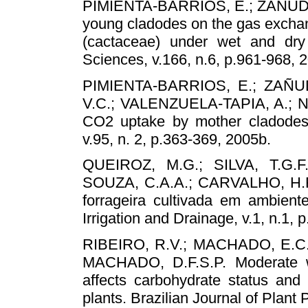
PIMIENTA-BARRIOS, E.; ZAÑUDO
young cladodes on the gas exchan
(cactaceae) under wet and dry c
Sciences, v.166, n.6, p.961-968, 
PIMIENTA-BARRIOS, E.; ZAÑ
V.C.; VALENZUELA-TAPIA, A.; NO
CO2 uptake by mother cladodes o
v.95, n. 2, p.363-369, 2005b.
QUEIROZ, M.G.; SILVA, T.G.F
SOUZA, C.A.A.; CARVALHO, H.F.
forrageira cultivada em ambient
Irrigation and Drainage, v.1, n.1, 
RIBEIRO, R.V.; MACHADO, E.C
MACHADO, D.F.S.P. Moderate w
affects carbohydrate status and
plants. Brazilian Journal of Plant 