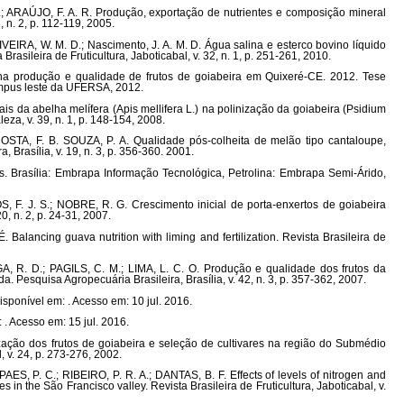
; ARAÚJO, F. A. R. Produção, exportação de nutrientes e composição mineral
, n. 2, p. 112-119, 2005.
VEIRA, W. M. D.; Nascimento, J. A. M. D. Água salina e esterco bovino líquido
asileira de Fruticultura, Jaboticabal, v. 32, n. 1, p. 251-261, 2010.
a produção e qualidade de frutos de goiabeira em Quixeré-CE. 2012. Tese
ampus leste da UFERSA, 2012.
rais da abelha melífera (Apis mellifera L.) na polinização da goiabeira (Psidium
eza, v. 39, n. 1, p. 148-154, 2008.
TA, F. B. SOUZA, P. A. Qualidade pós-colheita de melão tipo cantaloupe,
, Brasília, v. 19, n. 3, p. 356-360. 2001.
 Brasília: Embrapa Informação Tecnológica, Petrolina: Embrapa Semi-Árido,
F. J. S.; NOBRE, R. G. Crescimento inicial de porta-enxertos de goiabeira
, n. 2, p. 24-31, 2007.
lancing guava nutrition with liming and fertilization. Revista Brasileira de
, R. D.; PAGILS, C. M.; LIMA, L. C. O. Produção e qualidade dos frutos da
. Pesquisa Agropecuária Brasileira, Brasília, v. 42, n. 3, p. 357-362, 2007.
sponível em: . Acesso em: 10 jul. 2016.
 . Acesso em: 15 jul. 2016.
zação dos frutos de goiabeira e seleção de cultivares na região do Submédio
, v. 24, p. 273-276, 2002.
PAES, P. C.; RIBEIRO, P. R. A.; DANTAS, B. F. Effects of levels of nitrogen and
es in the São Francisco valley. Revista Brasileira de Fruticultura, Jaboticabal, v.