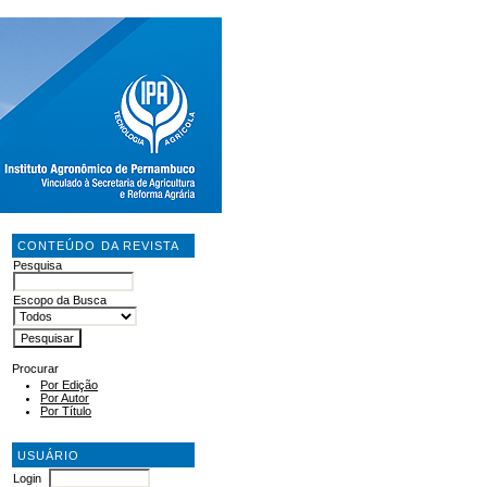
CONTEÚDO DA REVISTA
Pesquisa
Escopo da Busca
Procurar
Por Edição
Por Autor
Por Título
USUÁRIO
Login