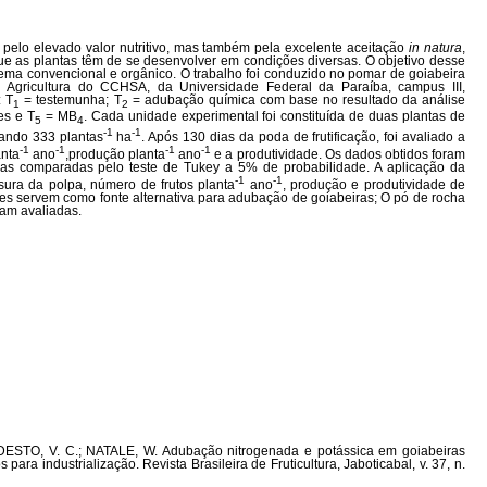
 pelo elevado valor nutritivo, mas também pela excelente aceitação
in natura
,
que as plantas têm de se desenvolver em condições diversas. O objetivo desse
tema convencional e orgânico. O trabalho foi conduzido no pomar de goiabeira
 Agricultura do CCHSA, da Universidade Federal da Paraíba, campus III,
: T
= testemunha; T
= adubação química com base no resultado da análise
1
2
es e T
= MB
. Cada unidade experimental foi constituída de duas plantas de
5
4
-1
-1
zando 333 plantas
ha
. Após 130 dias da poda de frutificação, foi avaliado a
-1
-1
-1
-1
anta
ano
,produção planta
ano
e a produtividade. Os dados obtidos foram
ias comparadas pelo teste de Tukey a 5% de probabilidade. A aplicação da
-1
-1
ura da polpa, número de frutos planta
ano
, produção e produtividade de
aves servem como fonte alternativa para adubação de goiabeiras; O pó de rocha
oram avaliadas.
ESTO, V. C.; NATALE, W. Adubação nitrogenada e potássica em goiabeiras
 para industrialização. Revista Brasileira de Fruticultura, Jaboticabal, v. 37, n.