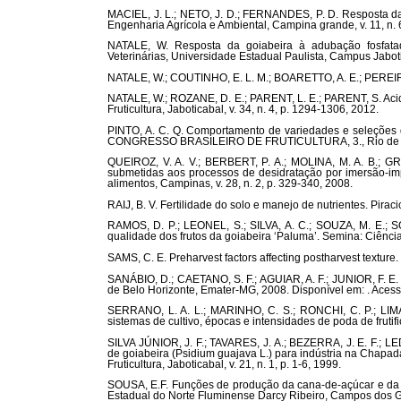
MACIEL, J. L.; NETO, J. D.; FERNANDES, P. D. Resposta da
Engenharia Agrícola e Ambiental, Campina grande, v. 11, n. 
NATALE, W. Resposta da goiabeira à adubação fosfatad
Veterinárias, Universidade Estadual Paulista, Campus Jabot
NATALE, W.; COUTINHO, E. L. M.; BOARETTO, A. E.; PEREIRA
NATALE, W.; ROZANE, D. E.; PARENT, L. E.; PARENT, S. Acide
Fruticultura, Jaboticabal, v. 34, n. 4, p. 1294-1306, 2012.
PINTO, A. C. Q. Comportamento de variedades e seleções de
CONGRESSO BRASILEIRO DE FRUTICULTURA, 3., Rio de Janei
QUEIROZ, V. A. V.; BERBERT, P. A.; MOLINA, M. A. B.; GRA
submetidas aos processos de desidratação por imersão-i
alimentos, Campinas, v. 28, n. 2, p. 329-340, 2008.
RAIJ, B. V. Fertilidade do solo e manejo de nutrientes. Piraci
RAMOS, D. P.; LEONEL, S.; SILVA, A. C.; SOUZA, M. E.; 
qualidade dos frutos da goiabeira ‘Paluma’. Semina: Ciências
SAMS, C. E. Preharvest factors affecting postharvest texture
SANÁBIO, D.; CAETANO, S. F.; AGUIAR, A. F.; JUNIOR, F. E.
de Belo Horizonte, Emater-MG, 2008. Disponível em: . Acesso
SERRANO, L. A. L.; MARINHO, C. S.; RONCHI, C. P.; LIMA,
sistemas de cultivo, épocas e intensidades de poda de frutifi
SILVA JÚNIOR, J. F.; TAVARES, J. A.; BEZERRA, J. E. F.; 
de goiabeira (Psidium guajava L.) para indústria na Chapada d
Fruticultura, Jaboticabal, v. 21, n. 1, p. 1-6, 1999.
SOUSA, E.F. Funções de produção da cana-de-açúcar e da g
Estadual do Norte Fluminense Darcy Ribeiro, Campos dos 