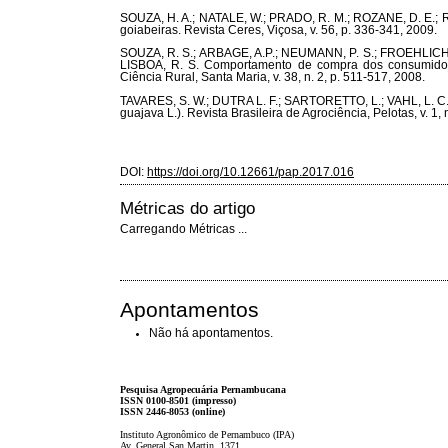
SOUZA, H. A.; NATALE, W.; PRADO, R. M.; ROZANE, D. E.;
goiabeiras. Revista Ceres, Viçosa, v. 56, p. 336-341, 2009.
SOUZA, R. S.; ARBAGE, A.P.; NEUMANN, P. S.; FROEHLICH, 
LISBOA, R. S. Comportamento de compra dos consumidore
Ciência Rural, Santa Maria, v. 38, n. 2, p. 511-517, 2008.
TAVARES, S. W.; DUTRA L. F.; SARTORETTO, L.; VAHL, L. C. 
guajava L.). Revista Brasileira de Agrociência, Pelotas, v. 1, 
DOI:
https://doi.org/10.12661/pap.2017.016
Métricas do artigo
Carregando Métricas ...
Apontamentos
Não há apontamentos.
Pesquisa Agropecuária Pernambucana
ISSN 0100-8501 (impresso)
ISSN 2446-8053 (online)
Instituto Agronômico de Pernambuco (IPA)
Av. General San Martin, 1371