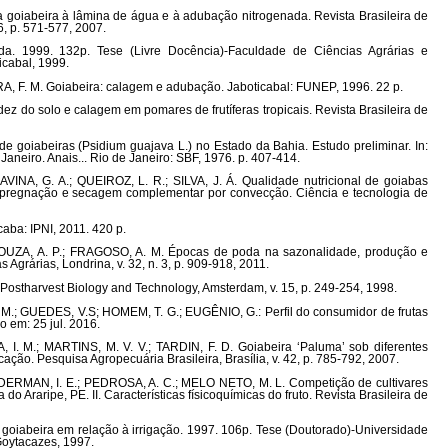
 goiabeira à lâmina de água e à adubação nitrogenada. Revista Brasileira de
6, p. 571-577, 2007.
a. 1999. 132p. Tese (Livre Docência)-Faculdade de Ciências Agrárias e
icabal, 1999.
, F. M. Goiabeira: calagem e adubação. Jaboticabal: FUNEP, 1996. 22 p.
z do solo e calagem em pomares de frutíferas tropicais. Revista Brasileira de
 goiabeiras (Psidium guajava L.) no Estado da Bahia. Estudo preliminar. In:
ro. Anais... Rio de Janeiro: SBF, 1976. p. 407-414.
VINA, G. A.; QUEIROZ, L. R.; SILVA, J. Á. Qualidade nutricional de goiabas
mpregnação e secagem complementar por convecção. Ciência e tecnologia de
caba: IPNI, 2011. 420 p.
SOUZA, A. P.; FRAGOSO, A. M. Épocas de poda na sazonalidade, produção e
 Agrárias, Londrina, v. 32, n. 3, p. 909-918, 2011.
. Postharvest Biology and Technology, Amsterdam, v. 15, p. 249-254, 1998.
 M.; GUEDES, V.S; HOMEM, T. G.; EUGÊNIO, G.: Perfil do consumidor de frutas
 em: 25 jul. 2016.
 I. M.; MARTINS, M. V. V.; TARDIN, F. D. Goiabeira ‘Paluma’ sob diferentes
cação. Pesquisa Agropecuária Brasileira, Brasília, v. 42, p. 785-792, 2007.
LEDERMAN, I. E.; PEDROSA, A. C.; MELO NETO, M. L. Competição de cultivares
o Araripe, PE. II. Características físicoquímicas do fruto. Revista Brasileira de
oiabeira em relação à irrigação. 1997. 106p. Tese (Doutorado)-Universidade
Goytacazes, 1997.