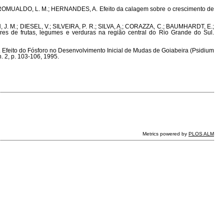
 ROMUALDO, L. M.; HERNANDES, A. Efeito da calagem sobre o crescimento de
J. M.; DIESEL, V.; SILVEIRA, P. R.; SILVA, A.; CORAZZA, C.; BAUMHARDT, E.;
s de frutas, legumes e verduras na região central do Rio Grande do Sul.
Efeito do Fósforo no Desenvolvimento Inicial de Mudas de Goiabeira (Psidium
n. 2, p. 103-106, 1995.
Metrics powered by
PLOS ALM