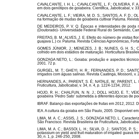
CAVALCANTE, I. H. L.; CAVALCANTE, L. F.; OLIVEIRA, F. A.
em dois genótipos de goiabeira. Científica, Jaboticabal, v. 33
CAVALCANTE, L. F.; VIEIRA, M. D. S.; SANTOS, A. F. D.; OLI
na formação de mudas de goiabeira cultivar Paluma. Revista Br
DE MEDEIROS, P. V. Q. Épocas e intensidades de poda n
(Doutorado)- Universidade Federal Rural do Semiárido, C
FREITAS, B. M.; ALVES, J. E. Efeito do número de visitas flo
guajava L.) cv. Paluma. Revista Ciências Agronômicas, Fortal
GOMES JÚNIOR, J.; MENEZES, J. B.; NUNES, G. H. S.; COS
colhido em dois estádios de maturação. Horticultura Brasileira
GONZAGA NETO, L.: Goiaba: produção e aspectos técnicos.
2001. 72 p.
GURGEL, M. T.; GHEYI, H. R.; FERNANDES, P. D.; SANTOS, 
irrigados com águas salinas. Revista Caatinga, Mossoró, v. 20
HERNANDES, A.; PARENT, S. É; NATALE, W.; PARENT, L. É. Ba
Fruticultura, Jaboticabal, v. 34, n. 4, p. 1224-1234, 2012.
HOJO, R. H.; CHALFUN, N. N. J.; DOLL HOJO, E. T.; VEIGA
goiabeira ‘Pedro Sato’ submetida a diferentes épocas de poda
IBRAF. Balanço das exportações de frutas em 2012, 2012. Di
IEA. A cultura da goiaba em São Paulo, 2005. Disponível em:
LIMA, M. A. C.; ASSIS, J. S.; GONZAGA NETO, L. Caracteri
São Francisco. Revista Brasileira de Fruticultura, Jaboticabal
LIMA, M. A. C.; BASSOI, L. H.; SILVA, D. J.; SANTOS, P. S.; 
potassium on yield and fruit maturation of irrigated guava tre
30, n. 1, p. 246-250, 2008.