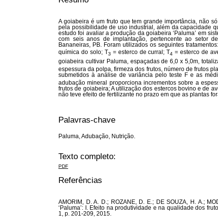
A goiabeira é um fruto que tem grande importância, não só
pela possibilidade de uso industrial, além da capacidade 
estudo foi avaliar a produção da goiabeira ‘Paluma’ em sis
com seis anos de implantação, pertencente ao setor de
Bananeiras, PB. Foram utilizados os seguintes tratamentos
química do solo; T
= esterco de curral; T
= esterco de av
3
4
goiabeira cultivar Paluma, espaçadas de 6,0 x 5,0m, totali
espessura da polpa, firmeza dos frutos, número de frutos pl
submetidos à análise de variância pelo teste F e as méd
adubação mineral proporciona incrementos sobre a espess
frutos de goiabeira; A utilização dos estercos bovino e de 
não teve efeito de fertilizante no prazo em que as plantas f
Palavras-chave
Paluma, Adubação, Nutrição.
Texto completo:
PDF
Referências
AMORIM, D. A. D.; ROZANE, D. E.; DE SOUZA, H. A.; MOD
‘Paluma’: I. Efeito na produtividade e na qualidade dos frutos
1, p. 201-209, 2015.