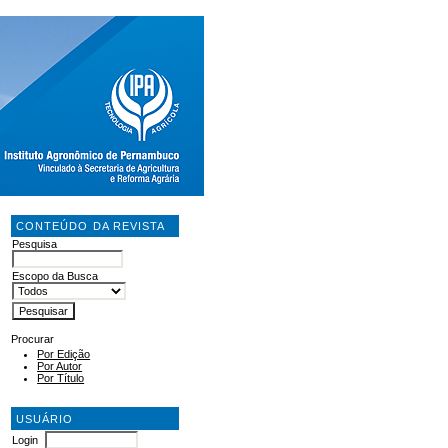
CONTEÚDO DA REVISTA
Pesquisa
Escopo da Busca
Procurar
Por Edição
Por Autor
Por Título
USUÁRIO
Login