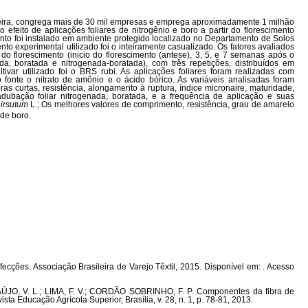
ileira, congrega mais de 30 mil empresas e emprega aproximadamente 1 milhão
o efeito de aplicações foliares de nitrogênio e boro a partir do florescimento
ento foi instalado em ambiente protegido localizado no Departamento de Solos
o experimental utilizado foi o inteiramente casualizado. Os fatores avaliados
 do florescimento (inicio do florescimento (antese), 3, 5, e 7 semanas após o
ada, boratada e nitrogenada-boratada), com três repetições, distribuídos em
tivar utilizado foi o BRS rubi. As aplicações foliares foram realizadas com
 fonte o nitrato de amônio e o ácido bórico. As variáveis analisadas foram
bras curtas, resistência, alongamento à ruptura, índice micronaire, maturidade,
 adubação foliar nitrogenada, boratada, e a frequência de aplicação e suas
irsutum
L.; Os melhores valores de comprimento, resistência, grau de amarelo
de boro.
ecções. Associação Brasileira de Varejo Têxtil, 2015. Disponível em: . Acesso
AÚJO, V. L.; LIMA, F. V.; CORDÃO SOBRINHO, F. P. Componentes da fibra de
ta Educação Agrícola Superior, Brasília, v. 28, n. 1, p. 78-81, 2013.