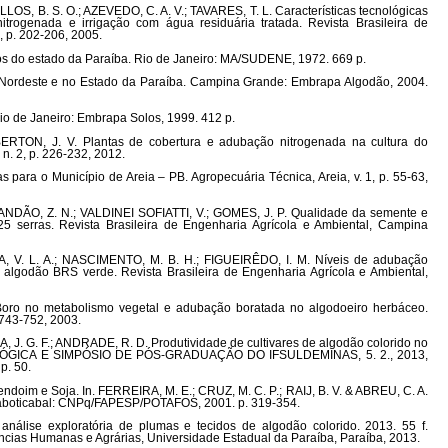
OS, B. S. O.; AZEVEDO, C. A. V.; TAVARES, T. L. Características tecnológicas
trogenada e irrigação com água residuária tratada. Revista Brasileira de
, p. 202-206, 2005.
s do estado da Paraíba. Rio de Janeiro: MA/SUDENE, 1972. 669 p.
 Nordeste e no Estado da Paraíba. Campina Grande: Embrapa Algodão, 2004.
io de Janeiro: Embrapa Solos, 1999. 412 p.
ERTON, J. V. Plantas de cobertura e adubação nitrogenada na cultura do
, n. 2, p. 226-232, 2012.
ara o Município de Areia – PB. Agropecuária Técnica, Areia, v. 1, p. 55-63,
BRANDÃO, Z. N.; VALDINEI SOFIATTI, V.; GOMES, J. P. Qualidade da semente e
5 serras. Revista Brasileira de Engenharia Agrícola e Ambiental, Campina
A, V. L. A.; NASCIMENTO, M. B. H.; FIGUEIRÊDO, I. M. Níveis de adubação
 algodão BRS verde. Revista Brasileira de Engenharia Agrícola e Ambiental,
oro no metabolismo vegetal e adubação boratada no algodoeiro herbáceo.
. 743-752, 2003.
LA, J. G. F.; ANDRADE, R. D. Produtividade de cultivares de algodão colorido no
NOLÓGICA E SIMPÓSIO DE PÓS-GRADUAÇÃO DO IFSULDEMINAS, 5. 2., 2013,
p. 50.
doim e Soja. In. FERREIRA, M. E.; CRUZ, M. C. P.; RAIJ, B. V. & ABREU, C. A.
a. Jaboticabal: CNPq/FAPESP/POTAFOS, 2001. p. 319-354.
nálise exploratória de plumas e tecidos de algodão colorido. 2013. 55 f.
ncias Humanas e Agrárias, Universidade Estadual da Paraíba, Paraíba, 2013.