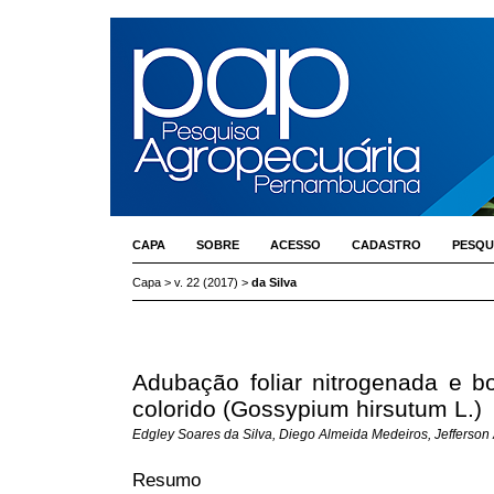
CAPA
SOBRE
ACESSO
CADASTRO
PESQU
Capa
>
v. 22 (2017)
>
da Silva
Adubação foliar nitrogenada e b
colorido (Gossypium hirsutum L.)
Edgley Soares da Silva, Diego Almeida Medeiros, Jefferson A
Resumo