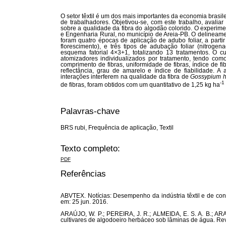
O setor têxtil é um dos mais importantes da economia bras
de trabalhadores. Objetivou-se, com este trabalho, avaliar 
sobre a qualidade da fibra do algodão colorido. O experim
e Engenharia Rural, no município de Areia-PB. O delineament
foram quatro épocas de aplicação de adubo foliar, a partir
florescimento), e três tipos de adubação foliar (nitrogen
esquema fatorial 4×3+1, totalizando 13 tratamentos. O cul
atomizadores individualizados por tratamento, tendo como
comprimento de fibras, uniformidade de fibras, índice de fi
reflectância, grau de amarelo e índice de fiabilidade. A
interações interferem na qualidade da fibra de
Gossypium h
-1
de fibras, foram obtidos com um quantitativo de 1,25 kg ha
Palavras-chave
BRS rubi, Frequência de aplicação, Textil
Texto completo:
PDF
Referências
ABVTEX. Notícias: Desempenho da indústria têxtil e de conf
em: 25 jun. 2016.
ARAÚJO, W. P.; PEREIRA, J. R.; ALMEIDA, E. S. A. B.; AR
cultivares de algodoeiro herbáceo sob lâminas de água. Revis