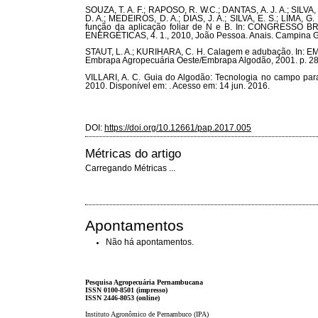
SOUZA, T. A. F.; RAPOSO, R. W.C.; DANTAS, A. J. A.; SILV
D. A.; MEDEIROS, D. A.; DIAS, J. A.; SILVA, E. S.; LIMA, 
função da aplicação foliar de N e B. In: CONGRES
ENERGÉTICAS, 4. 1., 2010, João Pessoa. Anais. Campina
STAUT, L. A.; KURIHARA, C. H. Calagem e adubação. In: 
Embrapa Agropecuária Oeste/Embrapa Algodão, 2001. p. 28
VILLARI, A. C. Guia do Algodão: Tecnologia no campo par
2010. Disponível em: . Acesso em: 14 jun. 2016.
DOI:
https://doi.org/10.12661/pap.2017.005
Métricas do artigo
Carregando Métricas ...
Apontamentos
Não há apontamentos.
Pesquisa Agropecuária Pernambucana
ISSN 0100-8501 (impresso)
ISSN 2446-8053 (online)
Instituto Agronômico de Pernambuco (IPA)