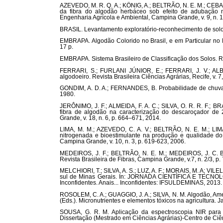
AZEVEDO, M. R. Q. A.; KÖNIG, A.; BELTRÃO, N. E. M.; CEBALL
da fibra do algodão herbáceo sob efeito de adubação ni
Engenharia Agrícola e Ambiental, Campina Grande, v. 9, n. 1
BRASIL. Levantamento exploratório-reconhecimento de solo
EMBRAPA. Algodão Colorido no Brasil, e em Particular no
17 p.
EMBRAPA. Sistema Brasileiro de Classificação dos Solos. R
FERRARI, S.; FURLANI JÚNIOR, E.; FERRARI, J. V.; ALB
algodoeiro. Revista Brasileira Ciências Agrárias, Recife, v. 7
GONDIM, A. D. A.; FERNANDES, B. Probabilidade de chuvas p
1980.
JERÔNIMO, J. F.; ALMEIDA, F. A. C.; SILVA, O. R. R. F.; 
fibra de algodão na caracterização do descaroçador de 2
Grande, v. 18, n. 6, p. 664–671, 2014.
LIMA, M. M.; AZEVEDO, C. A. V.; BELTRÃO, N. E. M.; LIM
nitrogenada e bioestimulante na produção e qualidade do
Campina Grande, v. 10, n. 3, p. 619-623, 2006.
MEDEIROS, J. F.; BELTRÃO, N. E. M.; MEDEIROS, J. C. B
Revista Brasileira de Fibras, Campina Grande, v.7, n. 2/3, p
MELCHIORI, T.; SILVA, A. S.; LUZ, A. F.; MORAIS, M. A; VILE
sul de Minas Gerais. In: JORNADA CIENTÍFICA E TEC
Inconfidentes. Anais... Inconfidentes: IFSULDEMINAS, 2013. 
ROSOLEM, C. A.; GUAGGIO, J. A.; SILVA, N. M. Algodão, Amen
(Eds.). Micronutrientes e elementos tóxicos na agricultur
SOUSA, G. R. M. Aplicação da espectroscopia NIR para a
Dissertação (Mestrado em Ciências Agrárias)-Centro de Ciê