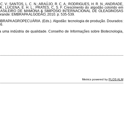
A, C. V.; SANTOS, L. C. N.; ARAÚJO, R. C. A.; RODRIGUES, H. R. N.; ANDRADE,
G. K.; LUCENA, E. H. L.; PRATES, C. S. F. Crescimento do algodão colorido em
SO BRASILEIRO DE MAMONA & SIMPÓSIO INTERNACIONAL DE OLEAGINOSAS
 Grande: EMBRAPA ALGODÃO, 2010. p. 535-539.
EMBRAPA AGROPECUÁRIA. (Eds.). Algodão: tecnologia de produção. Dourados:
6.
a uma indústria de qualidade. Conselho de Informações sobre Biotecnologia,
Metrics powered by
PLOS ALM