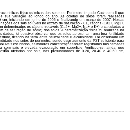
aracterísticas físico-químicas dos solos do Perímetro Irrigado Cachoeira II que
s e sua variação ao longo do ano. As coletas de solos foram realizadas
60 cm, iniciando em junho de 2006 e finalizando em março de 2007. Nestas
inações dos sais solúveis no extrato de saturação - CE, cátions (Ca2+, Mg2+,
 determinados os cátions trocáveis (Ca2+, Mg2+, Na+ e K+) e calculadas a
de saturação de sódio) dos solos. A caracterização física foi realizada na
s dados, foi possível observar que os solos apresentam uma boa fertilidade
studo, ficando na faixa entre neutralidade e alcalinidade. Foi observado um
ndidade nos solos do perímetro, sendo esse aumento da PST suficiente para
s solúveis estudados, as maiores concentrações foram registradas nas camadas
a com sais e elevada evaporação em superfície. Verificou-se, ainda, que
tão afetadas por sais, nas profundidades de 0-20, 20-40 e 40-60 cm,