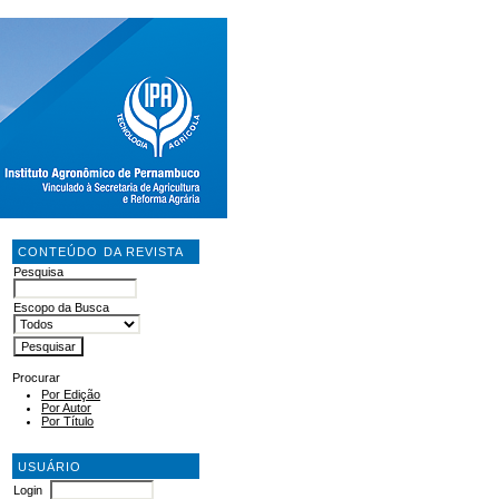
CONTEÚDO DA REVISTA
Pesquisa
Escopo da Busca
Procurar
Por Edição
Por Autor
Por Título
USUÁRIO
Login