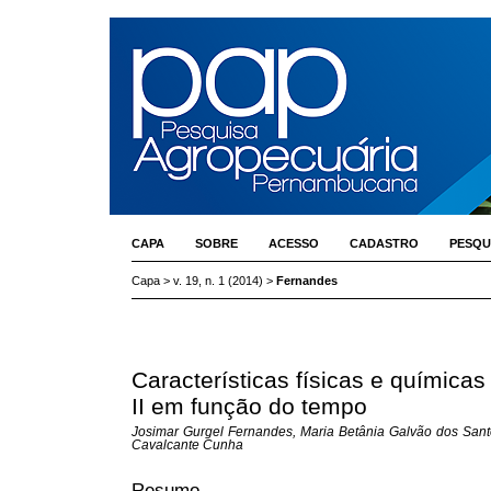
CAPA
SOBRE
ACESSO
CADASTRO
PESQU
Capa
>
v. 19, n. 1 (2014)
>
Fernandes
Características físicas e química
II em função do tempo
Josimar Gurgel Fernandes, Maria Betânia Galvão dos Santos
Cavalcante Cunha
Resumo