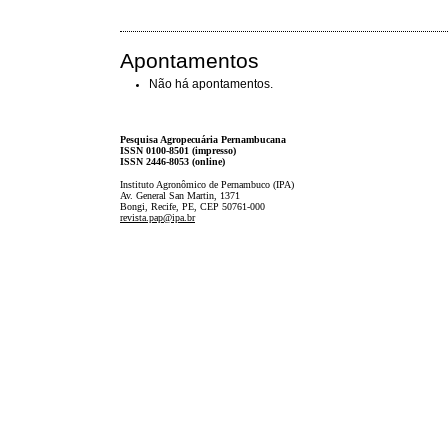
Apontamentos
Não há apontamentos.
Pesquisa Agropecuária Pernambucana
ISSN 0100-8501 (impresso)
ISSN 2446-8053 (online)
Instituto Agronômico de Pernambuco (IPA)
Av. General San Martin, 1371
Bongi, Recife, PE, CEP 50761-000
revista.pap@ipa.br