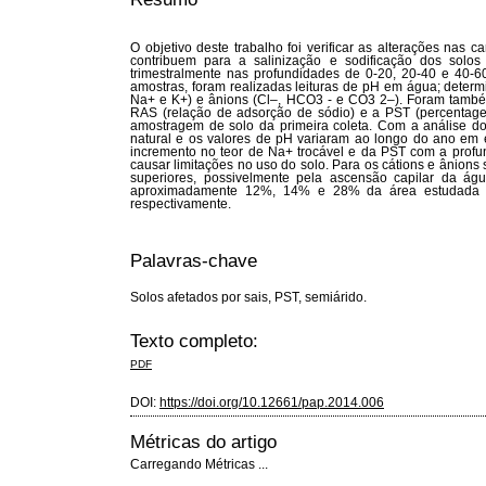
O objetivo deste trabalho foi verificar as alterações nas c
contribuem para a salinização e sodificação dos solo
trimestralmente nas profundidades de 0-20, 20-40 e 40-
amostras, foram realizadas leituras de pH em água; determ
Na+ e K+) e ânions (Cl–, HCO3 - e CO3 2–). Foram também
RAS (relação de adsorção de sódio) e a PST (percentagem 
amostragem de solo da primeira coleta. Com a análise do
natural e os valores de pH variaram ao longo do ano em e
incremento no teor de Na+ trocável e da PST com a profu
causar limitações no uso do solo. Para os cátions e ânion
superiores, possivelmente pela ascensão capilar da águ
aproximadamente 12%, 14% e 28% da área estudada es
respectivamente.
Palavras-chave
Solos afetados por sais, PST, semiárido.
Texto completo:
PDF
DOI:
https://doi.org/10.12661/pap.2014.006
Métricas do artigo
Carregando Métricas ...