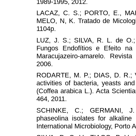
1989-1995, 2012.
LACAZ, C. S.; PORTO, E., MAR
MELO, N, K. Tratado de Micologi
1104p.
LUZ, J. S.; SILVA, R. L. de O.
Fungos Endofítios e Efeito n
Maracujazeiro-amarelo. Revista
2006.
RODARTE, M. P.; DIAS, D. R.; 
activities of bacteria, yeasts and
(Coffea arabica L.). Acta Scienti
464, 2011.
SCHINKE, C.; GERMANI, J. C
phaseolina isolates for alkaline
International Microbiology, Porto A