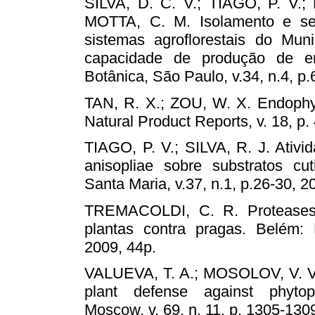
SILVA, D. C. V.; TIAGO, P. V.
MOTTA, C. M. Isolamento e sel
sistemas agroflorestais do Mu
capacidade de produção de enz
Botânica, São Paulo, v.34, n.4, p
TAN, R. X.; ZOU, W. X. Endophyte
Natural Product Reports, v. 18, p.
TIAGO, P. V.; SILVA, R. J. Ativi
anisopliae sobre substratos cut
Santa Maria, v.37, n.1, p.26-30, 2
TREMACOLDI, C. R. Proteases 
plantas contra pragas. Belém:
2009, 44p.
VALUEVA, T. A.; MOSOLOV, V. V. R
plant defense against phytopa
Moscow, v. 69, n. 11, p. 1305-130