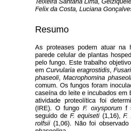
Teixeira Santana Lima, Geiziquel
Felix da Costa, Luciana Gonçalves
Resumo
As proteases podem atuar na h
parede celular de plantas hosped
pelo fungo. Este trabalho objetiv
em
Curvularia eragrostidis
,
Fusar
phaseoli
,
Macrophomina phaseol
comum. Os fungos foram inocula
caseína do leite e incubados em
atividade proteolítica foi dete
(IRE). O fungo
F. oxysporum
f 
seguido de
F. equiseti
(1,16),
F. 
rolfsii
(1,06). Não foi observad
phaseolina.